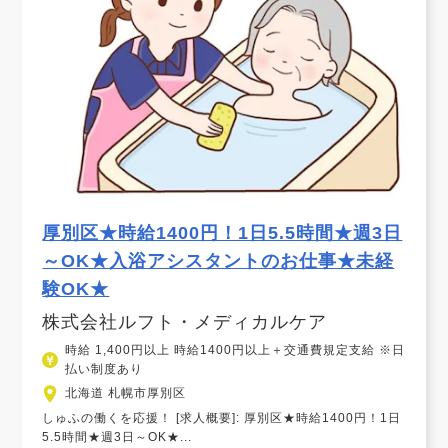
厚別区★時給1400円！1日5.5時間★週3日
～OK★入浴アシスタントのお仕事★未経
験OK★
株式会社ルフト・メディカルケア
時給 1,400円以上 時給1400円以上＋交通費規定支給 ※日
払い制度あり
北海道 札幌市厚別区
しゅふの働くを応援！ [求人概要]: 厚別区★時給1400円！1日
5.5時間★週3日～OK★...