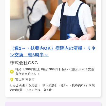
（週2～・扶養内OK）病院内の清掃・リネ
ン交換 朝6時半～
株式会社G&G
時給 1,300円以上 時給1300円 日払い・週払いOK！交通
費別途支給あり！
富山県 南砺市
しゅふの働くを応援！ [求人概要]: （週2～・扶養内OK）病院
内の清掃・リネン交換 朝6時...