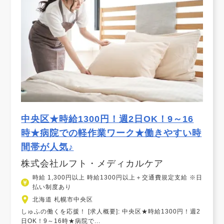
中央区★時給1300円！週2日OK！9～16
時★病院での軽作業ワーク★働きやすい時
間帯が人気♪
株式会社ルフト・メディカルケア
時給 1,300円以上 時給1300円以上＋交通費規定支給 ※日
払い制度あり
北海道 札幌市中央区
しゅふの働くを応援！ [求人概要]: 中央区★時給1300円！週2
日OK！9～16時★病院で...