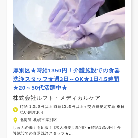
厚別区★時給1350円！介護施設での食器
洗浄スタッフ★週3日～OK★1日4.5時間
★20～50代活躍中★
株式会社ルフト・メディカルケア
時給 1,350円以上 時給1350円以上＋交通費規定支給 ※日
払い制度あり
北海道 札幌市厚別区
しゅふの働くを応援！ [求人概要]: 厚別区★時給1350円！介
護施設での食器洗浄スタッフ★...