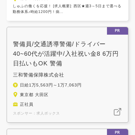
しゅふの働くを応援！ [求人概要]: 西区★週3～5日まで選べる
勤務体系♪時給1200円！病...
PR
警備員/交通誘導警備/ドライバー
40~60代が活躍中/入社祝い金8 6万円
日払いもOK 警備
三和警備保障株式会社
日給1万5,563円～1万7,063円
東京都 大田区
正社員
スポンサー：求人ボックス
PR