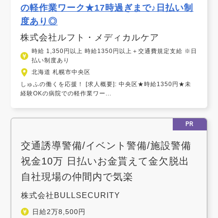
の軽作業ワーク★17時過ぎまで♪日払い制
度あり◎
株式会社ルフト・メディカルケア
時給 1,350円以上 時給1350円以上＋交通費規定支給 ※日
払い制度あり
北海道 札幌市中央区
しゅふの働くを応援！ [求人概要]: 中央区★時給1350円★未
経験OKの病院での軽作業ワー...
PR
交通誘導警備/イベント警備/施設警備
祝金10万 日払いお金貰えて金欠脱出
自社現場の仲間内で気楽
株式会社BULLSECURITY
日給2万8,500円