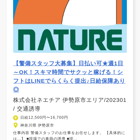
【警備スタッフ大募集】日払い可★週1日
～OK！スキマ時間でサクッと稼げる！シ
フトはLINEでらくらく提出♪日給保障あり
◎
株式会社ネエチア 伊勢原市エリア/202301
/ 交通誘導
日給12,500円〜16,700円
神奈川県 伊勢原市
仕事内容 警備スタッフのお仕事をお任せします。 【具体的に
は…】 ■現場での車両の誘導 ■現...