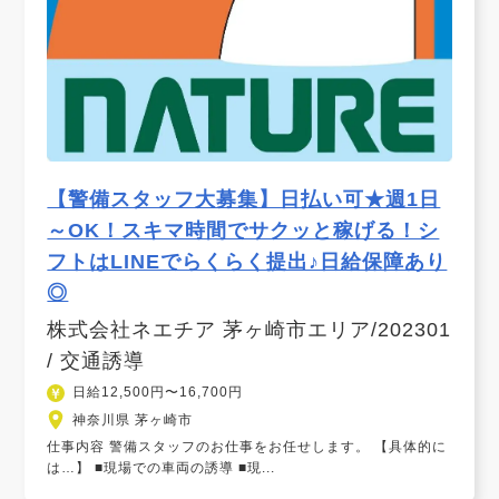
【警備スタッフ大募集】日払い可★週1日
～OK！スキマ時間でサクッと稼げる！シ
フトはLINEでらくらく提出♪日給保障あり
◎
株式会社ネエチア 茅ヶ崎市エリア/202301
/ 交通誘導
日給12,500円〜16,700円
神奈川県 茅ヶ崎市
仕事内容 警備スタッフのお仕事をお任せします。 【具体的に
は…】 ■現場での車両の誘導 ■現...