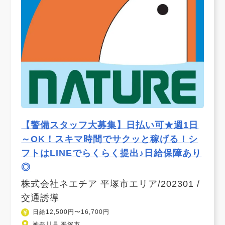
【警備スタッフ大募集】日払い可★週1日
～OK！スキマ時間でサクッと稼げる！シ
フトはLINEでらくらく提出♪日給保障あり
◎
株式会社ネエチア 平塚市エリア/202301 /
交通誘導
日給12,500円〜16,700円
神奈川県 平塚市