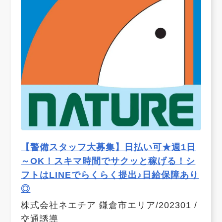
【警備スタッフ大募集】日払い可★週1日
～OK！スキマ時間でサクッと稼げる！シ
フトはLINEでらくらく提出♪日給保障あり
◎
株式会社ネエチア 鎌倉市エリア/202301 /
交通誘導