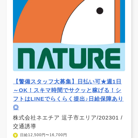
【警備スタッフ大募集】日払い可★週1日
～OK！スキマ時間でサクッと稼げる！シ
フトはLINEでらくらく提出♪日給保障あり
◎
株式会社ネエチア 逗子市エリア/202301 /
交通誘導
日給12,500円〜16,700円