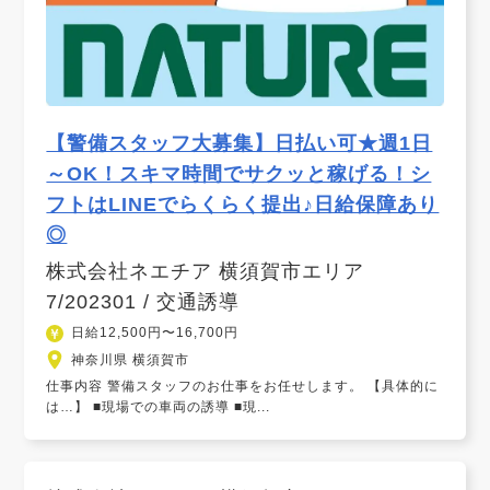
【警備スタッフ大募集】日払い可★週1日
～OK！スキマ時間でサクッと稼げる！シ
フトはLINEでらくらく提出♪日給保障あり
◎
株式会社ネエチア 横須賀市エリア
7/202301 / 交通誘導
日給12,500円〜16,700円
神奈川県 横須賀市
仕事内容 警備スタッフのお仕事をお任せします。 【具体的に
は…】 ■現場での車両の誘導 ■現...