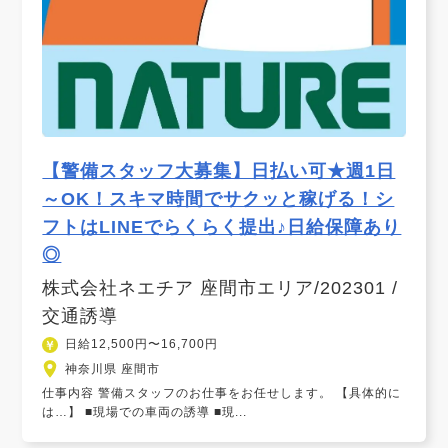
【警備スタッフ大募集】日払い可★週1日
～OK！スキマ時間でサクッと稼げる！シ
フトはLINEでらくらく提出♪日給保障あり
◎
株式会社ネエチア 座間市エリア/202301 /
交通誘導
日給12,500円〜16,700円
神奈川県 座間市
仕事内容 警備スタッフのお仕事をお任せします。 【具体的に
は…】 ■現場での車両の誘導 ■現...