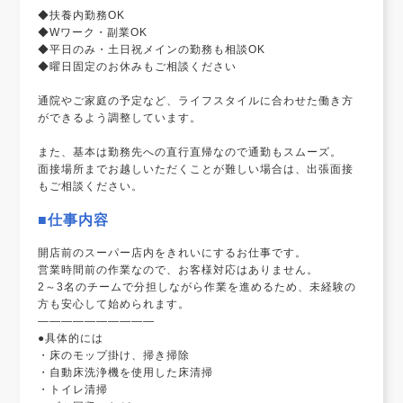
◆扶養内勤務OK
◆Wワーク・副業OK
◆平日のみ・土日祝メインの勤務も相談OK
◆曜日固定のお休みもご相談ください
通院やご家庭の予定など、ライフスタイルに合わせた働き方
ができるよう調整しています。
また、基本は勤務先への直行直帰なので通勤もスムーズ。
面接場所までお越しいただくことが難しい場合は、出張面接
もご相談ください。
■仕事内容
開店前のスーパー店内をきれいにするお仕事です。
営業時間前の作業なので、お客様対応はありません。
2～3名のチームで分担しながら作業を進めるため、未経験の
方も安心して始められます。
――――――――――
●具体的には
・床のモップ掛け、掃き掃除
・自動床洗浄機を使用した床清掃
・トイレ清掃